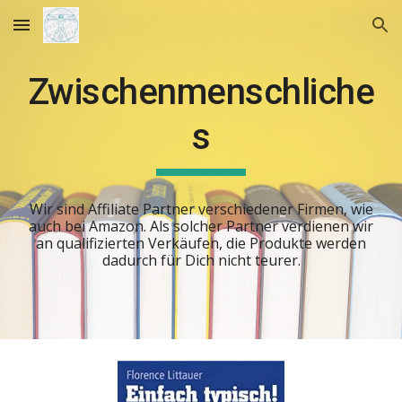
Skip to main content
Skip to navigation
Zwischenmenschliche
s
Wir sind
Affiliate Partner verschiedener Firmen, wie
auch bei Amazon. Als solcher Partner verdienen wir
an qualifizierten Verkäufen, die Produkte werden
dadurch für Dich nicht teurer.